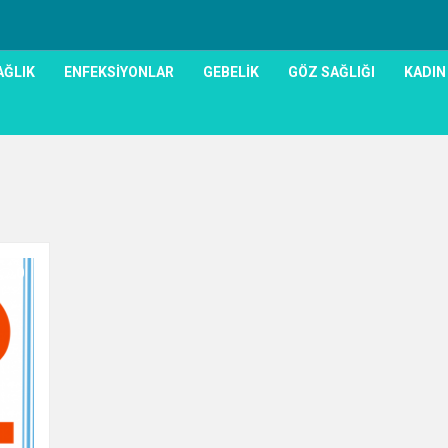
AĞLIK
ENFEKSIYONLAR
GEBELIK
GÖZ SAĞLIĞI
KADIN
0