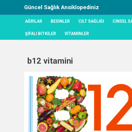
Güncel Sağlık Ansiklopediniz
AĞRILAR
BESINLER
CILT SAĞLIĞI
CINSEL S
ŞIFALI BITKILER
VITAMINLER
b12 vitamini