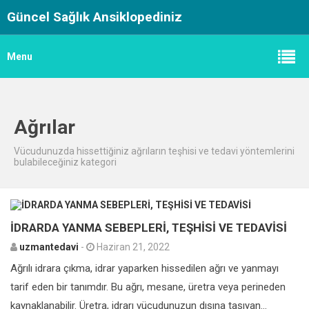
Güncel Sağlık Ansiklopediniz
Menu
Ağrılar
Vücudunuzda hissettiğiniz ağrıların teşhisi ve tedavi yöntemlerini
bulabileceğiniz kategori
0
İDRARDA YANMA SEBEPLERİ, TEŞHİSİ VE TEDAVİSİ
uzmantedavi
-
Haziran 21, 2022
Ağrılı idrara çıkma, idrar yaparken hissedilen ağrı ve yanmayı
tarif eden bir tanımdır. Bu ağrı, mesane, üretra veya perineden
kaynaklanabilir. Üretra, idrarı vücudunuzun dışına taşıyan...