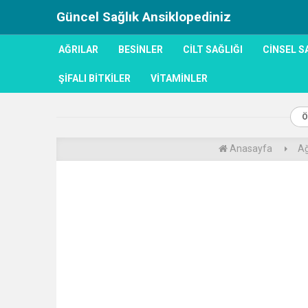
Güncel Sağlık Ansiklopediniz
AĞRILAR
BESINLER
CILT SAĞLIĞI
CINSEL S
ŞIFALI BITKILER
VITAMINLER
Anasayfa
Ağ