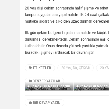
20 yaş dişi çekim sonrasında hafif şişme ve rahats
tampon uygulaması yapılmalıdır. Ilk 24 saat çalkal
mutlaka sigara ve alkolden uzak durmak gerekmek
Ilk gün çekim bölgesi fırçalanmamalıdır ve küçük 
durulması gerekmektedir. Çekim sonrasında ağrı olm
kullanılabilir. Onun dışında yüksek yastıkla yatma
Buradaki şişmeyi arttıracak bir davranıştır.
ETIKETLER
20 YAŞ DIŞ ÇEKIMI
20 YA
BENZER YAZILAR
Ağız Kokusu Nasıl Giderilir
Ağız Kokusu Nedenl
BIR CEVAP YAZIN