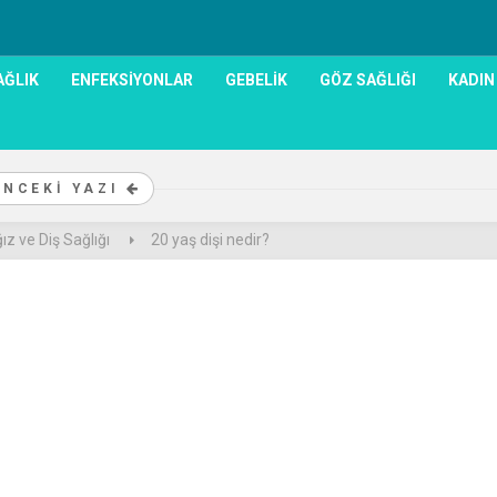
AĞLIK
ENFEKSIYONLAR
GEBELIK
GÖZ SAĞLIĞI
KADIN
ÖNCEKI YAZI
ız ve Diş Sağlığı
20 yaş dişi nedir?