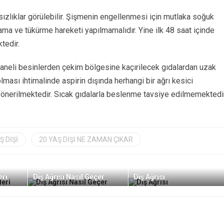
ızlıklar görülebilir. Şişmenin engellenmesi için mutlaka soğuk
ama ve tükürme hareketi yapılmamalıdır. Yine ilk 48 saat içinde
tedir.
taneli besinlerden çekim bölgesine kaçırilecek gıdalardan uzak
ası ihtimalinde aspirin dışında herhangi bir ağrı kesici
k önerilmektedir. Sıcak gıdalarla beslenme tavsiye edilmemektedir
Ş DIŞI
20 YAŞ DIŞI NE ZAMAN ÇIKAR
eri
Diş Ağrısı Nasıl Geçer
Diş Ağrısı