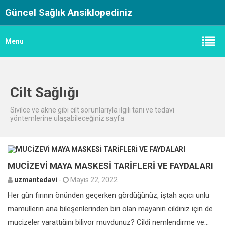
Güncel Sağlık Ansiklopediniz
Menu
Cilt Sağlığı
Sivilce ve akne gibi cilt sorunlarıyla ilgili tanı ve tedavi
yöntemlerine ulaşabileceğiniz sayfa
0
MUCİZEVİ MAYA MASKESİ TARİFLERİ VE FAYDALARI
uzmantedavi
-
Mayıs 22, 2022
Her gün fırının önünden geçerken gördüğünüz, iştah açıcı unlu
mamullerin ana bileşenlerinden biri olan mayanın cildiniz için de
mucizeler yarattığını biliyor muydunuz? Cildi nemlendirme ve...