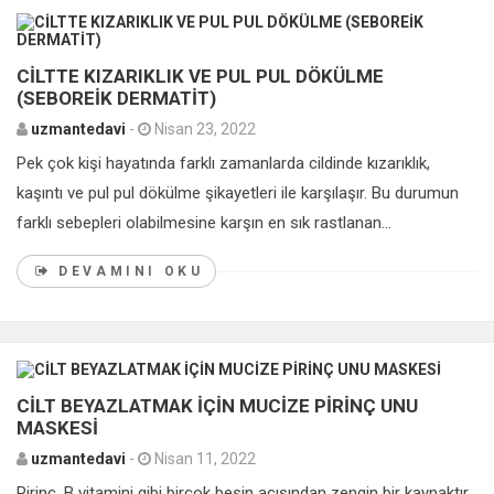
0
CİLTTE KIZARIKLIK VE PUL PUL DÖKÜLME
(SEBOREİK DERMATİT)
uzmantedavi
-
Nisan 23, 2022
Pek çok kişi hayatında farklı zamanlarda cildinde kızarıklık,
kaşıntı ve pul pul dökülme şikayetleri ile karşılaşır. Bu durumun
farklı sebepleri olabilmesine karşın en sık rastlanan...
DEVAMINI OKU
0
CİLT BEYAZLATMAK İÇİN MUCİZE PİRİNÇ UNU
MASKESİ
uzmantedavi
-
Nisan 11, 2022
Pirinç, B vitamini gibi birçok besin açısından zengin bir kaynaktır