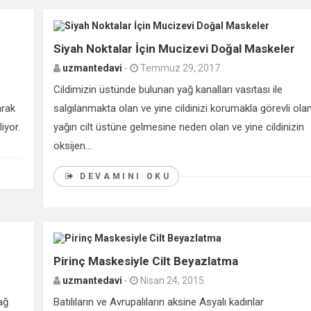
0
Siyah Noktalar İçin Mucizevi Doğal Maskeler
uzmantedavi
-
Temmuz 29, 2017
Cildimizin üstünde bulunan yağ kanalları vasıtası ile
arak
salgılanmakta olan ve yine cildinizi korumakla görevli ola
iyor.
yağın cilt üstüne gelmesine neden olan ve yine cildinizin
oksijen...
DEVAMINI OKU
0
Pirinç Maskesiyle Cilt Beyazlatma
uzmantedavi
-
Nisan 24, 2015
ağ
Batılıların ve Avrupalıların aksine Asyalı kadınlar