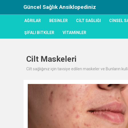
Güncel Sağlık Ansiklopediniz
AĞRILAR
BESINLER
CILT SAĞLIĞI
CINSEL S
ŞIFALI BITKILER
VITAMINLER
Cilt Maskeleri
Cilt sağlığınız için tavsiye edilen maskeler ve Bunların kull