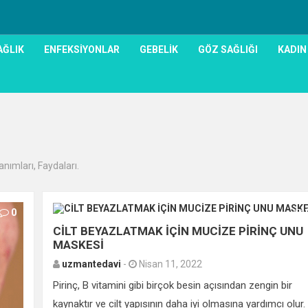
AĞLIK
ENFEKSIYONLAR
GEBELIK
GÖZ SAĞLIĞI
KADIN
anımları, Faydaları.
0
CİLT BEYAZLATMAK İÇİN MUCİZE PİRİNÇ UNU
MASKESİ
uzmantedavi
-
Nisan 11, 2022
Pirinç, B vitamini gibi birçok besin açısından zengin bir
kaynaktır ve cilt yapısının daha iyi olmasına yardımcı olur.