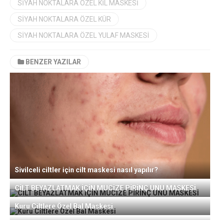
SIYAH NOKTALARA ÖZEL KIL MASKESI
SIYAH NOKTALARA ÖZEL KÜR
SIYAH NOKTALARA ÖZEL YULAF MASKESI
BENZER YAZILAR
Sivilceli ciltler için cilt maskesi nasıl yapılır?
CİLT BEYAZLATMAK İÇİN MUCİZE PİRİNÇ UNU MASKESİ
Kuru Ciltlere Özel Bal Maskesi