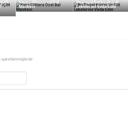
İÇİN
Kuru Ciltlere Özel Bal
Bu Doğal Kürler ile Cilt
U
Maskesi
Lekelerine Veda Edin
e işaretlenmişlerdir