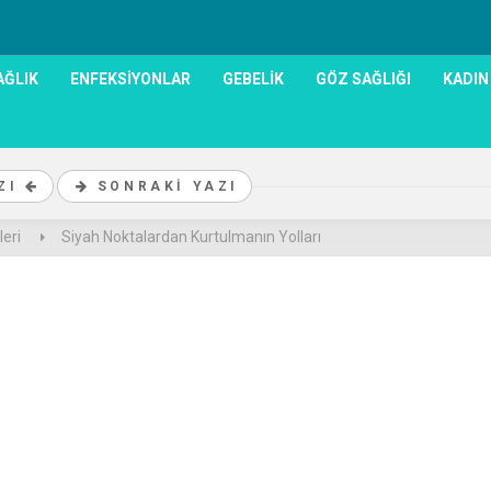
AĞLIK
ENFEKSIYONLAR
GEBELIK
GÖZ SAĞLIĞI
KADIN
AZI
SONRAKI YAZI
leri
Siyah Noktalardan Kurtulmanın Yolları