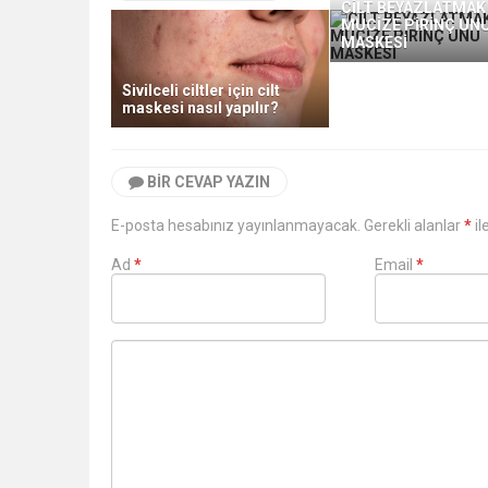
CİLT BEYAZLATMAK 
MUCİZE PİRİNÇ UN
MASKESİ
Sivilceli ciltler için cilt
maskesi nasıl yapılır?
BIR CEVAP YAZIN
E-posta hesabınız yayınlanmayacak. Gerekli alanlar
*
il
Ad
*
Email
*