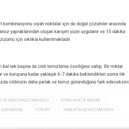
oğurt kombinasyonu siyah noktalar için de doğal çözümler arasında
aydanoz yapraklarından oluşan karışım yüze uygulanır ve 15 dakika
özümü için sıklıkla kullanılmaktadır.
n bal tek başına da cildi temizleme özelliğine sahip. Bir miktar
r ve kuruyana kadar yaklaşık 6-7 dakika beklendikten sonra ılık
ınızda cildinizin daha parlak ve temiz göründüğünü fark edeceksini
K VE MAYDANOZ MASKESI
SIYAH NOKTA MASKE
 IÇIN MASKE
YOĞURT
YUMURTA BEYAZI MASKESI