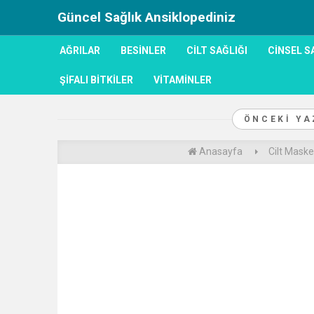
Güncel Sağlık Ansiklopediniz
AĞRILAR
BESINLER
CILT SAĞLIĞI
CINSEL S
ŞIFALI BITKILER
VITAMINLER
ÖNCEKI Y
Anasayfa
Cilt Maske