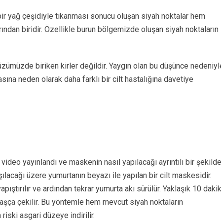
 yağ çeşidiyle tıkanması sonucu oluşan siyah noktalar hem
arından biridir. Özellikle burun bölgemizde oluşan siyah noktaların
üzümüzde biriken kirler değildir. Yaygın olan bu düşünce nedeniyl
sına neden olarak daha farklı bir cilt hastalığına davetiye
 video yayınlandı ve maskenin nasıl yapılacağı ayrıntılı bir şekild
ılacağı üzere yumurtanın beyazı ile yapılan bir cilt maskesidir.
apıştırılır ve ardından tekrar yumurta akı sürülür. Yaklaşık 10 daki
aşça çekilir. Bu yöntemle hem mevcut siyah noktaların
ski asgari düzeye indirilir.