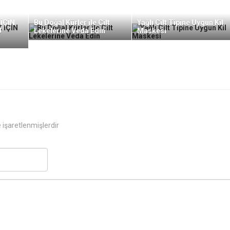
İÇİN
Bu Doğal Kürler ile Cilt
Yağlı Cilt Tipine Uygun Kil
U
Lekelerine Veda Edin
Maskesi
e işaretlenmişlerdir