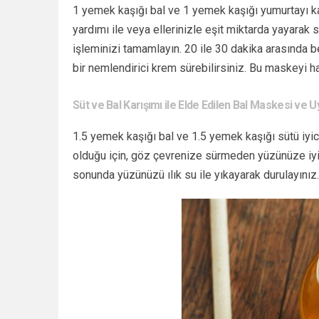
1 yemek kaşığı bal ve 1 yemek kaşığı yumurtayı k
yardımı ile
veya ellerinizle eşit miktarda yayarak
işleminizi tamamlayın. 20 ile 30 dakika arasında be
bir nemlendirici krem sürebilirsiniz. Bu maskeyi ha
Süt ve Bal Karışımı ile Elde Edilen Bal Maskesi ve U
1.5 yemek kaşığı bal ve 1.5 yemek kaşığı sütü iyice
olduğu için, göz çevrenize sürmeden yüzünüze iyic
sonunda yüzünüzü ılık su ile yıkayarak durulayınız