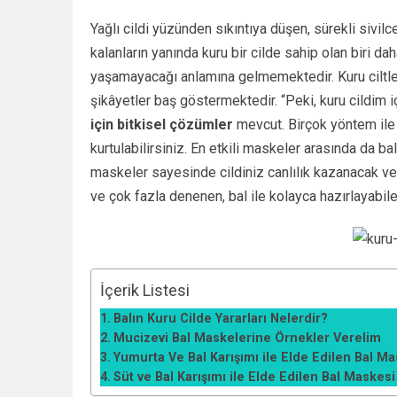
Yağlı cildi yüzünden sıkıntıya düşen, sürekli sivil
kalanların yanında kuru bir cilde sahip olan biri 
yaşamayacağı anlamına gelmemektedir. Kuru ciltleri
şikâyetler baş göstermektedir. “Peki, kuru cildim iç
için bitkisel çözümler
mevcut. Birçok yöntem ile k
kurtulabilirsiniz. En etkili maskeler arasında da b
maskeler sayesinde cildiniz canlılık kazanacak ve 
ve çok fazla denenen, bal ile kolayca hazırlayabi
İçerik Listesi
Balın Kuru Cilde Yararları Nelerdir?
Mucizevi Bal Maskelerine Örnekler Verelim
Yumurta Ve Bal Karışımı ile Elde Edilen Bal Ma
Süt ve Bal Karışımı ile Elde Edilen Bal Maskesi