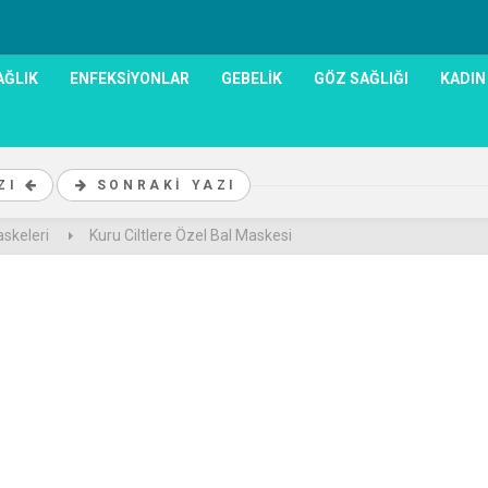
AĞLIK
ENFEKSIYONLAR
GEBELIK
GÖZ SAĞLIĞI
KADIN
AZI
SONRAKI YAZI
askeleri
Kuru Ciltlere Özel Bal Maskesi