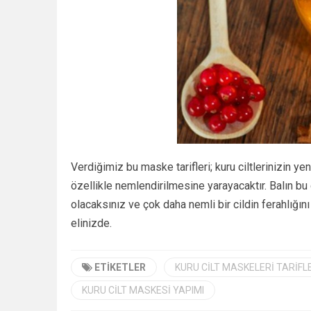
Verdiğimiz bu maske tarifleri; kuru ciltlerinizin 
özellikle nemlendirilmesine yarayacaktır. Balın bu 
olacaksınız ve çok daha nemli bir cildin ferahlığını
elinizde.
ETIKETLER
KURU CILT MASKELERI TARIFL
KURU CILT MASKESI YAPIMI