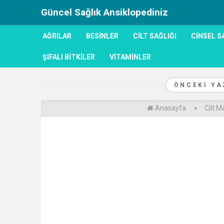
Güncel Sağlık Ansiklopediniz
AĞRILAR
BESINLER
CILT SAĞLIĞI
CINSEL S
ŞIFALI BITKILER
VITAMINLER
ÖNCEKI Y
Anasayfa
Cilt M