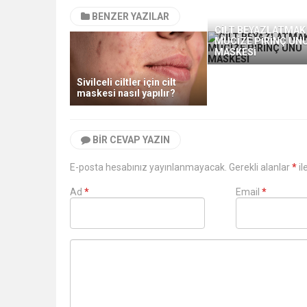
BENZER YAZILAR
CİLT BEYAZLATMAK 
MUCİZE PİRİNÇ UN
MASKESİ
Sivilceli ciltler için cilt
maskesi nasıl yapılır?
BIR CEVAP YAZIN
E-posta hesabınız yayınlanmayacak. Gerekli alanlar
*
il
Ad
*
Email
*