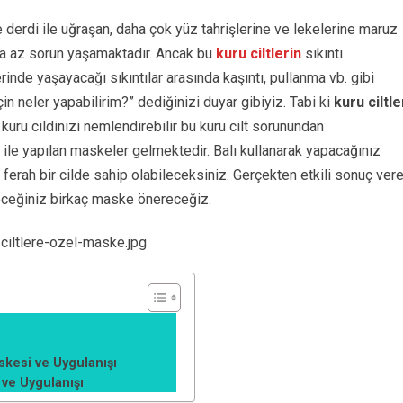
ce derdi ile uğraşan, daha çok yüz tahrişlerine ve lekelerine maruz
daha az sorun yaşamaktadır. Ancak bu
kuru ciltlerin
sıkıntı
nde yaşayacağı sıkıntılar arasında kaşıntı, pullanma vb. gibi
in neler yapabilirim?” dediğinizi duyar gibiyiz. Tabi ki
kuru ciltle
uru cildinizi nemlendirebilir bu kuru cilt sorunundan
al ile yapılan maskeler gelmektedir. Balı kullanarak yapacağınız
ferah bir cilde sahip olabileceksiniz. Gerçekten etkili sonuç ver
leceğiniz birkaç maske önereceğiz.
skesi ve Uygulanışı
 ve Uygulanışı