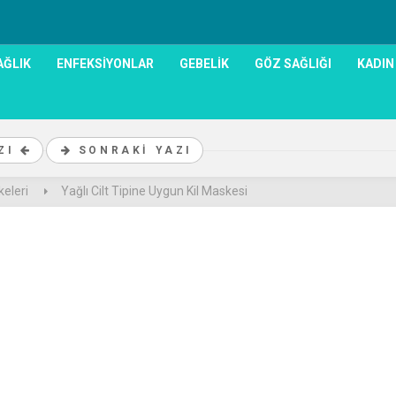
AĞLIK
ENFEKSIYONLAR
GEBELIK
GÖZ SAĞLIĞI
KADIN
AZI
SONRAKI YAZI
keleri
Yağlı Cilt Tipine Uygun Kil Maskesi