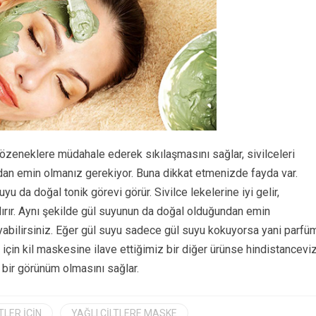
 gözeneklere müdahale ederek sıkılaşmasını sağlar, sivilceleri
undan emin olmanız gerekiyor. Buna dikkat etmenizde fayda var.
yu da doğal tonik görevi görür. Sivilce lekelerine iyi gelir,
ndırır. Aynı şekilde gül suyunun da doğal olduğundan emin
yabilirsiniz. Eğer gül suyu sadece gül suyu kokuyorsa yani parfü
 için kil maskesine ilave ettiğimiz bir diğer ürünse hindistanceviz
ı bir görünüm olmasını sağlar.
TLER IÇIN
YAĞLI CILTLERE MASKE