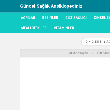
Güncel Sağlık Ansiklopediniz
AĞRILAR
BESINLER
CILT SAĞLIĞI
CINSEL S
ŞIFALI BITKILER
VITAMINLER
ÖNCEKI Y
Anasayfa
Cilt Mas