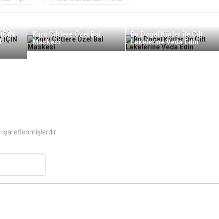
İÇİN
Kuru Ciltlere Özel Bal
Bu Doğal Kürler ile Cilt
U
Maskesi
Lekelerine Veda Edin
e işaretlenmişlerdir