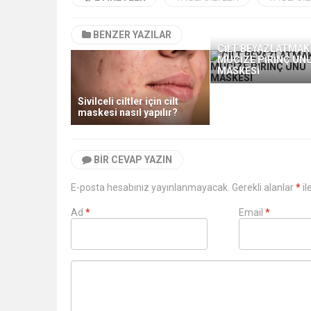
BENZER YAZILAR
CİLT BEYAZLATMAK 
MUCİZE PİRİNÇ UN
MASKESİ
Sivilceli ciltler için cilt
maskesi nasıl yapılır?
BIR CEVAP YAZIN
E-posta hesabınız yayınlanmayacak. Gerekli alanlar
*
il
Ad
*
Email
*