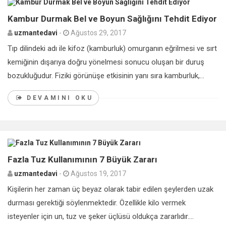
0
Kambur Durmak Bel ve Boyun Sağlığını Tehdit Ediyor
uzmantedavi
-
Ağustos 29, 2017
Tıp dilindeki adı ile kifoz (kamburluk) omurganın eğrilmesi ve sırt
kemiğinin dışarıya doğru yönelmesi sonucu oluşan bir duruş
bozukluğudur. Fiziki görünüşe etkisinin yanı sıra kamburluk,...
DEVAMINI OKU
0
Fazla Tuz Kullanımının 7 Büyük Zararı
uzmantedavi
-
Ağustos 19, 2017
Kişilerin her zaman üç beyaz olarak tabir edilen şeylerden uzak
durması gerektiği söylenmektedir. Özellikle kilo vermek
isteyenler için un, tuz ve şeker üçlüsü oldukça zararlıdır....