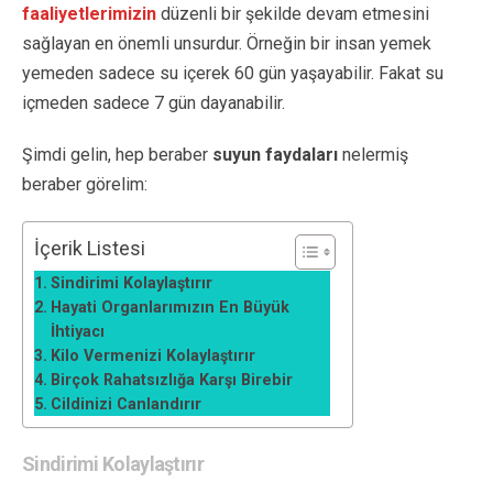
faaliyetlerimizin
düzenli bir şekilde devam etmesini
sağlayan en önemli unsurdur. Örneğin bir insan yemek
yemeden sadece su içerek 60 gün yaşayabilir. Fakat su
içmeden sadece 7 gün dayanabilir.
Şimdi gelin, hep beraber
suyun faydaları
nelermiş
beraber görelim:
İçerik Listesi
Sindirimi Kolaylaştırır
Hayati Organlarımızın En Büyük
İhtiyacı
Kilo Vermenizi Kolaylaştırır
Birçok Rahatsızlığa Karşı Birebir
Cildinizi Canlandırır
Sindirimi Kolaylaştırır