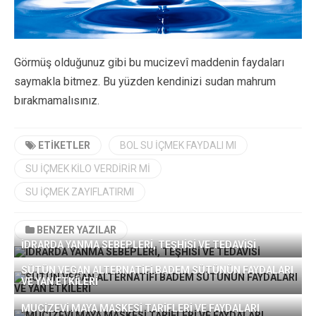
Görmüş olduğunuz gibi bu mucizevî maddenin faydaları
saymakla bitmez. Bu yüzden kendinizi sudan mahrum
bırakmamalısınız.
ETIKETLER
BOL SU IÇMEK FAYDALI MI
SU IÇMEK KILO VERDIRIR MI
SU IÇMEK ZAYIFLATIRMI
BENZER YAZILAR
İDRARDA YANMA SEBEPLERİ, TEŞHİSİ VE TEDAVİSİ
SÜTÜN VEGAN ALTERNATİFİ BADEM SÜTÜNÜN FAYDALARI
VE YAN ETKİLERİ
MUCİZEVİ MAYA MASKESİ TARİFLERİ VE FAYDALARI