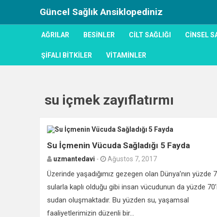
Güncel Sağlık Ansiklopediniz
AĞRILAR
BESINLER
CILT SAĞLIĞI
CINSEL S
ŞIFALI BITKILER
VITAMINLER
su içmek zayıflatırmı
Su İçmenin Vücuda Sağladığı 5 Fayda
uzmantedavi
-
Ağustos 7, 2017
Üzerinde yaşadığımız gezegen olan Dünya’nın yüzde 7
sularla kaplı olduğu gibi insan vücudunun da yüzde 70’
sudan oluşmaktadır. Bu yüzden su, yaşamsal
faaliyetlerimizin düzenli bir...