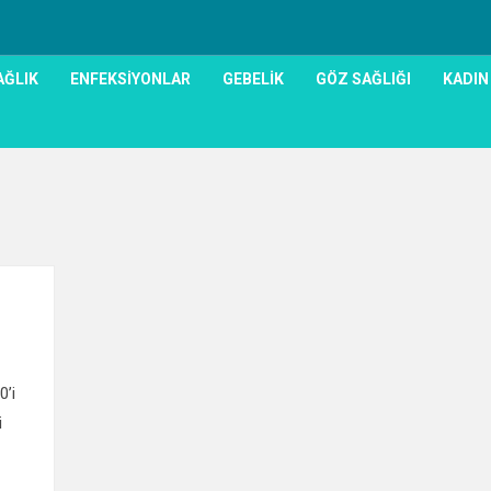
AĞLIK
ENFEKSIYONLAR
GEBELIK
GÖZ SAĞLIĞI
KADIN
0
0’i
i