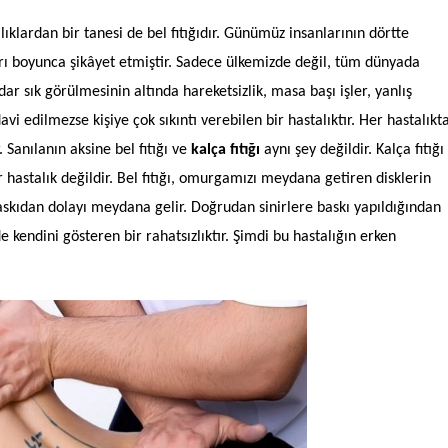
klardan bir tanesi de bel fıtığıdır. Günümüz insanlarının dörtte
ı boyunca şikâyet etmiştir. Sadece ülkemizde değil, tüm dünyada
adar sık görülmesinin altında hareketsizlik, masa başı işler, yanlış
i edilmezse kişiye çok sıkıntı verebilen bir hastalıktır. Her hastalıkt
 Sanılanın aksine bel fıtığı ve
kalça fıtığı
aynı şey değildir. Kalça fıtığı
ir hastalık değildir. Bel fıtığı, omurgamızı meydana getiren disklerin
askıdan dolayı meydana gelir. Doğrudan sinirlere baskı yapıldığından
e kendini gösteren bir rahatsızlıktır. Şimdi bu hastalığın erken