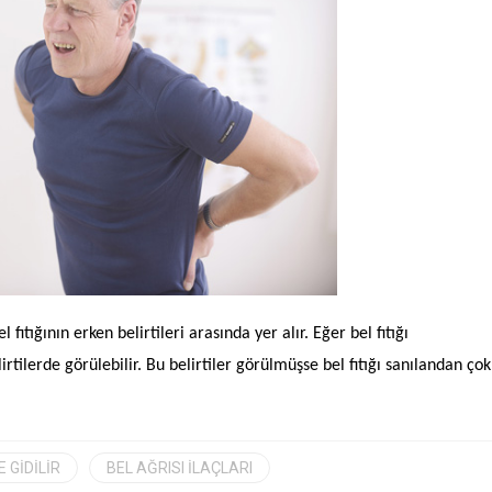
tığının erken belirtileri arasında yer alır. Eğer bel fıtığı
tilerde görülebilir. Bu belirtiler görülmüşse bel fıtığı sanılandan çok
 GIDILIR
BEL AĞRISI ILAÇLARI