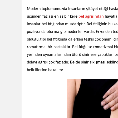
Modern toplumumuzda insanların şikâyet ettiği hastalı
üçünden fazlası en az bir kere
bel ağrısından
hayatlar
insanlar bel fıtığından muzdariptir. Bel fitliğinin bu k
pozisyonda oturma gibi nedenler vardır. Erkenden tedav
olduğu gibi bel fıtığında da erken teşhis çok önemlidir.
romatizmal bir hastalıktır. Bel fıtığı ise romatizmal b
yerinden oynamalarından ötürü sinirlere yaptıkları b
dolayı ağrısı çok fazladır.
Belde sinir sıkışması
seklind
belirtilerine bakalım: