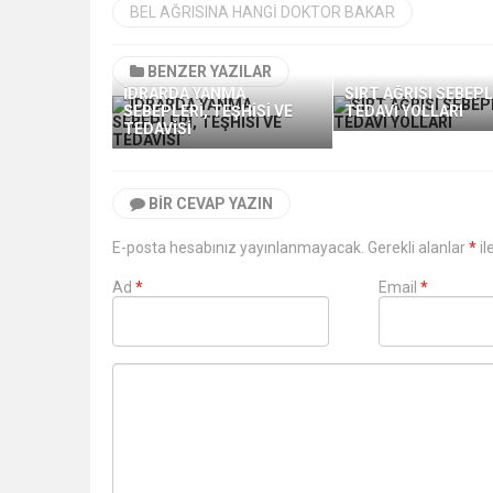
BEL AĞRISINA HANGI DOKTOR BAKAR
BENZER YAZILAR
İDRARDA YANMA
SIRT AĞRISI SEBEPL
SEBEPLERİ, TEŞHİSİ VE
TEDAVİ YOLLARI
TEDAVİSİ
BIR CEVAP YAZIN
E-posta hesabınız yayınlanmayacak. Gerekli alanlar
*
il
Ad
*
Email
*