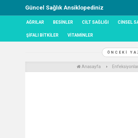
Güncel Sağlık Ansiklopediniz
AĞRILAR
BESINLER
CILT SAĞLIĞI
CINSEL S
ŞIFALI BITKILER
VITAMINLER
ÖNCEKI Y
Anasayfa
Enfeksiyonla