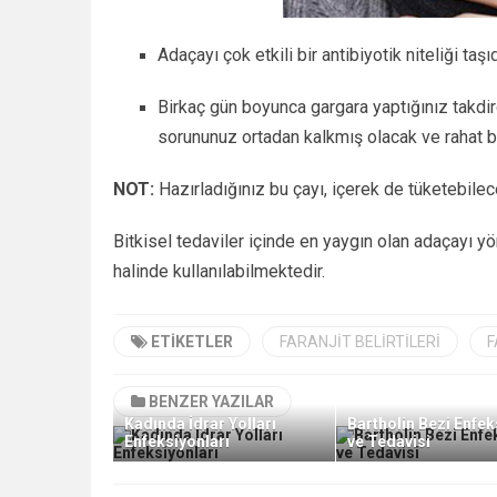
Adaçayı çok etkili bir antibiyotik niteliği taş
Birkaç gün boyunca gargara yaptığınız takdir
sorununuz ortadan kalkmış olacak ve rahat bi
NOT:
Hazırladığınız bu çayı, içerek de tüketebilec
Bitkisel tedaviler içinde en yaygın olan adaçayı yön
halinde kullanılabilmektedir.
ETIKETLER
FARANJIT BELIRTILERI
F
BENZER YAZILAR
Kadında İdrar Yolları
Bartholin Bezi Enfe
Enfeksiyonları
ve Tedavisi