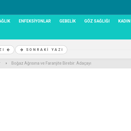
AĞLIK
ENFEKSIYONLAR
GEBELIK
GÖZ SAĞLIĞI
KADIN
AZI
SONRAKI YAZI
r
Boğaz Ağrısına ve Faranjite Birebir: Adaçayı