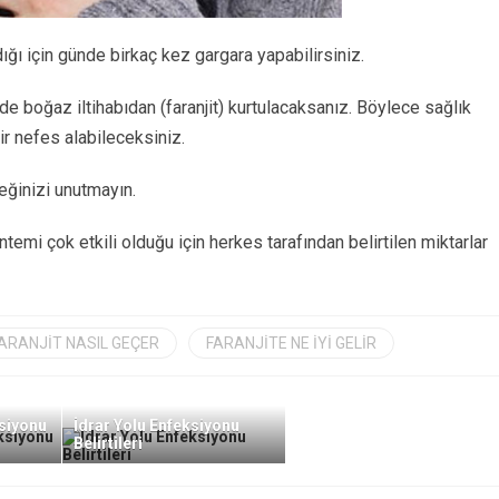
ıdığı için günde birkaç kez gargara yapabilirsiniz.
de boğaz iltihabıdan (faranjit) kurtulacaksanız. Böylece sağlık
r nefes alabileceksiniz.
eğinizi unutmayın.
temi çok etkili olduğu için herkes tarafından belirtilen miktarlar
ARANJIT NASIL GEÇER
FARANJITE NE IYI GELIR
ksiyonu
İdrar Yolu Enfeksiyonu
Belirtileri