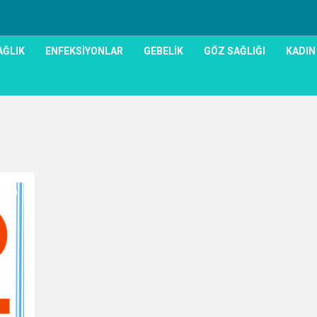
AĞLIK
ENFEKSIYONLAR
GEBELIK
GÖZ SAĞLIĞI
KADIN
0