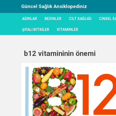
Güncel Sağlık Ansiklopediniz
AĞRILAR
BESINLER
CILT SAĞLIĞI
CINSEL S
ŞIFALI BITKILER
VITAMINLER
b12 vitamininin önemi