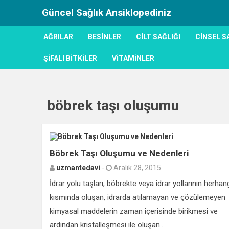
Güncel Sağlık Ansiklopediniz
AĞRILAR
BESINLER
CILT SAĞLIĞI
CINSEL S
ŞIFALI BITKILER
VITAMINLER
böbrek taşı oluşumu
Böbrek Taşı Oluşumu ve Nedenleri
uzmantedavi
-
Aralık 28, 2015
İdrar yolu taşları, böbrekte veya idrar yollarının herhang
kısmında oluşan, idrarda atılamayan ve çözülemeyen
kimyasal maddelerin zaman içerisinde birikmesi ve
ardından kristalleşmesi ile oluşan...