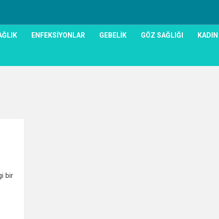
AĞLIK
ENFEKSIYONLAR
GEBELIK
GÖZ SAĞLIĞI
KADIN
0
i bir