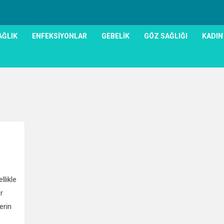
AĞLIK
ENFEKSIYONLAR
GEBELIK
GÖZ SAĞLIĞI
KADIN
0
llikle
r
erin