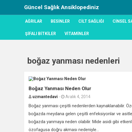
Güncel Sağlık Ansiklopediniz
AĞRILAR
BESINLER
CILT SAĞLIĞI
CINSEL S
ŞIFALI BITKILER
VITAMINLER
boğaz yanması nedenleri
Boğaz Yanması Neden Olur
uzmantedavi
-
Aralık 4, 2014
Boğaz yanması çeşitli nedenlerden kaynaklanabilir. Öze
boğazda meydana gelen çeşitli enfeksiyonlar ve asitle
boğazda yanmaya neden olabilir. Mide asidi gibi etkenl
özofagusa doğru akması nedeniyle...