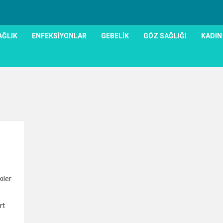
AĞLIK
ENFEKSIYONLAR
GEBELIK
GÖZ SAĞLIĞI
KADIN
1
iler
rt