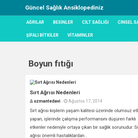
Güncel Sağlık Ansiklopediniz
AĞRILAR
BESINLER
CILT SAĞLIĞI
CINSEL S
ŞIFALI BITKILER
VITAMINLER
Boyun fıtığı
Sırt Ağrısı Nedenleri
uzmantedavi
-
Ağustos 17, 2014
Sırt ağrısı kişilerin yaşam kalitesi üzerinde olumsuz etk
yapan, işlerinde çalışma performansını düşüren farklı
etkenler nedeniyle ortaya çıkan bir sağlık sorunudur. Sı
ağrısı önemli hastalıklardan...