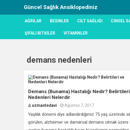
Güncel Sağlık Ansiklopediniz
AĞRILAR
BESINLER
CILT SAĞLIĞI
CINSEL S
ŞIFALI BITKILER
VITAMINLER
demans nedenleri
Demans (Bunama) Hastalığı Nedir? Belirtileri
Nedenleri Nelerdir
uzmantedavi
-
Ağustos 7, 2017
Yaşlılık dönemi diye adlandırdığımız 75 yaş üzerinde sık
görülen, alzheimer ve damarsal demans olmak üzere i