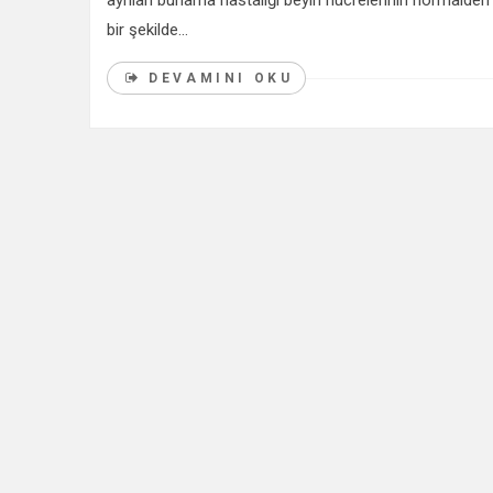
ayrılan bunama hastalığı beyin hücrelerinin normalden
bir şekilde...
DEVAMINI OKU