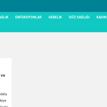
AĞLIK
ENFEKSIYONLAR
GEBELIK
GÖZ SAĞLIĞI
KADIN
0
 ve
lıkla
kiye