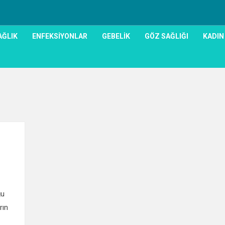
AĞLIK
ENFEKSIYONLAR
GEBELIK
GÖZ SAĞLIĞI
KADIN
0
ğu
rın