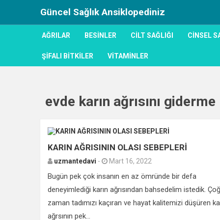
Güncel Sağlık Ansiklopediniz
AĞRILAR
BESINLER
CILT SAĞLIĞI
CINSEL S
ŞIFALI BITKILER
VITAMINLER
evde karın ağrısını giderme
KARIN AĞRISININ OLASI SEBEPLERİ
uzmantedavi
-
Mart 16, 2022
Bugün pek çok insanın en az ömründe bir defa
deneyimlediği karın ağrısından bahsedelim istedik. Ço
zaman tadımızı kaçıran ve hayat kalitemizi düşüren ka
ağrsının pek...