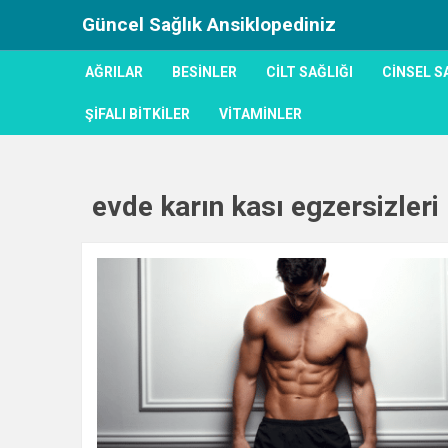
Güncel Sağlık Ansiklopediniz
AĞRILAR
BESINLER
CILT SAĞLIĞI
CINSEL S
ŞIFALI BITKILER
VITAMINLER
evde karın kası egzersizleri