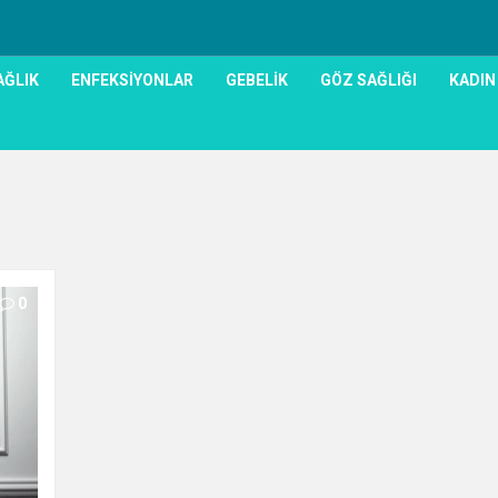
AĞLIK
ENFEKSIYONLAR
GEBELIK
GÖZ SAĞLIĞI
KADIN
0