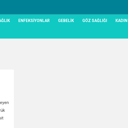
AĞLIK
ENFEKSIYONLAR
GEBELIK
GÖZ SAĞLIĞI
KADIN
1
leyen
rük
sit