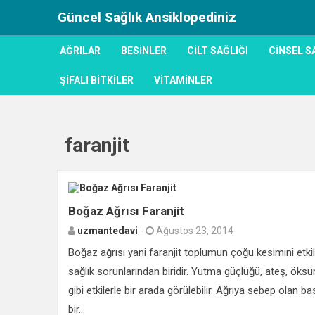
Güncel Sağlık Ansiklopediniz
AĞRILAR
BESINLER
CILT SAĞLIĞI
CINSEL S
ŞIFALI BITKILER
VITAMINLER
faranjit
Boğaz Ağrısı Faranjit
uzmantedavi
-
Ağustos 23, 2014
Boğaz ağrısı yani faranjit toplumun çoğu kesimini etki
sağlık sorunlarından biridir. Yutma güçlüğü, ateş, öksü
gibi etkilerle bir arada görülebilir. Ağrıya sebep olan ba
bir...