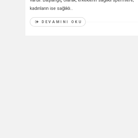
vardır. Başlangıç olarak, erkeklerin sağlıklı spermlere,
kadınların ise sağlıklı...
DEVAMINI OKU