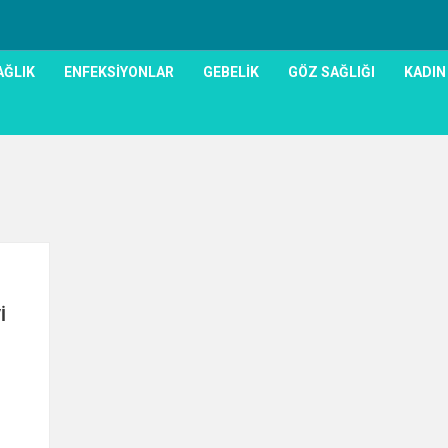
AĞLIK
ENFEKSIYONLAR
GEBELIK
GÖZ SAĞLIĞI
KADIN
0
İ