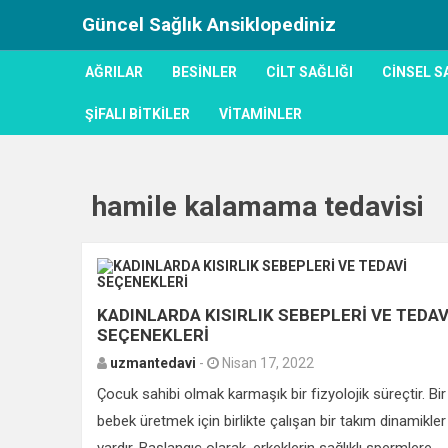
Güncel Sağlık Ansiklopediniz
AĞRILAR
BESINLER
CILT SAĞLIĞI
CINSEL S
ŞIFALI BITKILER
VITAMINLER
hamile kalamama tedavisi
KADINLARDA KISIRLIK SEBEPLERİ VE TEDAV
SEÇENEKLERİ
uzmantedavi
-
Nisan 17, 2022
Çocuk sahibi olmak karmaşık bir fizyolojik süreçtir. Bir
bebek üretmek için birlikte çalışan bir takım dinamikler