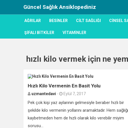
Güncel Sağlık Ansiklopediniz
AĞRILAR
BESINLER
CILT SAĞLIĞI
CINSEL S
ŞIFALI BITKILER
VITAMINLER
hızlı kilo vermek için ne yem
Hızlı Kilo Vermenin En Basit Yolu
uzmantedavi
-
Eylül 7, 2017
Pek çok kişi yaz aylarının gelmesiyle beraber hızlı bir
şekilde kilo vermenin yollarını aramaktadır. Hem sağlığı
kaybetmeden hem de hızlı olarak kilo verebilir miyim
sorusu...