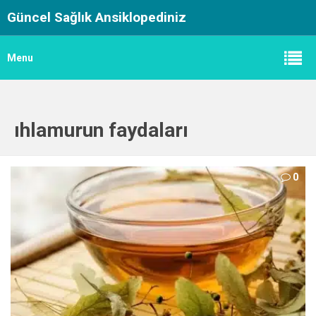
Güncel Sağlık Ansiklopediniz
Menu
ıhlamurun faydaları
0