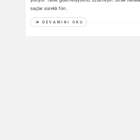
yitiriyor. Tatile gidemediyseniz üzülmeyin. Sıcak haval
saçlar sürekli fön...
DEVAMINI OKU