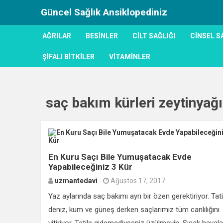
Güncel Sağlık Ansiklopediniz
AĞRILAR
BESINLER
CILT SAĞLIĞI
CINSEL S
ŞIFALI BITKILER
VITAMINLER
saç bakım kürleri zeytinyağı
En Kuru Saçı Bile Yumuşatacak Evde
Yapabileceğiniz 3 Kür
uzmantedavi
-
Ağustos 17, 2017
Yaz aylarında saç bakımı ayrı bir özen gerektiriyor. Tat
deniz, kum ve güneş derken saçlarımız tüm canlılığını