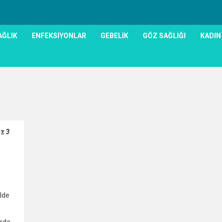
AĞLIK
ENFEKSIYONLAR
GEBELIK
GÖZ SAĞLIĞI
KADIN
0
ilde