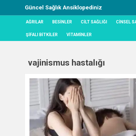
Güncel Sağlık Ansiklopediniz
AĞRILAR
BESINLER
CILT SAĞLIĞI
CINSEL S
ŞIFALI BITKILER
VITAMINLER
vajinismus hastalığı