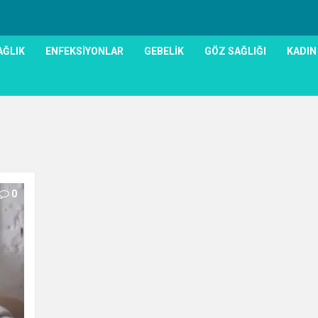
AĞLIK
ENFEKSIYONLAR
GEBELIK
GÖZ SAĞLIĞI
KADIN
0