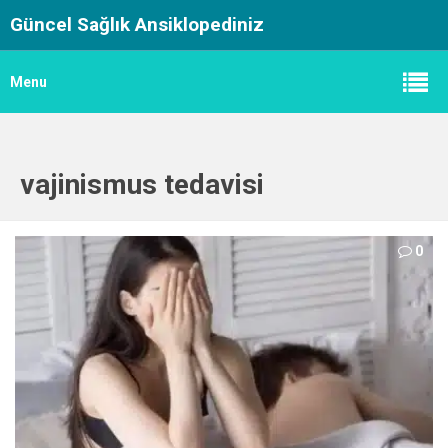
Güncel Sağlık Ansiklopediniz
Menu
vajinismus tedavisi
0