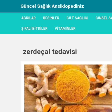
Güncel Sağlık Ansiklopediniz
AĞRILAR
BESINLER
CILT SAĞLIĞI
CINSEL S
ŞIFALI BITKILER
VITAMINLER
zerdeçal tedavisi