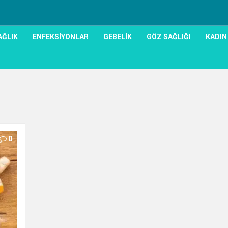
AĞLIK
ENFEKSIYONLAR
GEBELIK
GÖZ SAĞLIĞI
KADIN
0