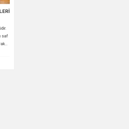
LERİ
dir.
ı saf
ak...