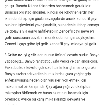
çalışır. Burada iki ana faktörden bahsetmek gereklidir.
Birincisi prostaglandinler, ikincisi de lökotrienlerdir, her
ikisi de iltihap için güçlü savaşçılardır ancak zencefil çayı
bunların işlevlerini yavaşlatabilir, bu nedenle iltihaplanmayı
ve dolayısıyla ağrıyı hafifletebilir. Zencefil çayı neye iyi
gelir sorusunun cevabını merak edenler için söyleyelim:
Zencefil çayı gribe iyi gelir, zencefil çayı mideye iyi gelir.
3.
Gribe ne iyi gelir
sorusunun üçüncü cevabı şudur: Banyo
yapacağız… Banyo rahatlatıcı, şifa verici ve canlandırıcıdır.
Fakat bu kez küvete çok özel tuzlar karıştırmanız gerekir.
Banyo tuzları adı verilen bu tuzlarda uçucu yağlar grip
enfeksiyonuna neden olan virüsleri yok etmek için
mükemmel bir karışımdır. Çay ağacı yağı ve okaliptüs
mikropları öldürmek ve burun akıntısını kesmek için
birebirdir. Ayrıca bu karışım kaslarınızı gevşetir ve