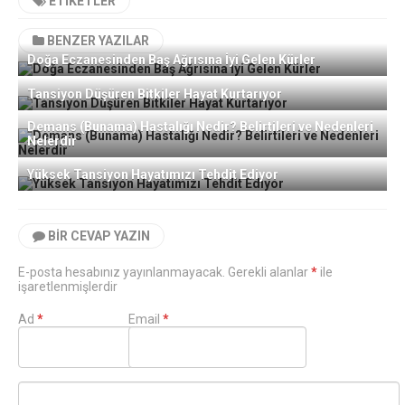
ETIKETLER
BENZER YAZILAR
Doğa Eczanesinden Baş Ağrısına İyi Gelen Kürler
Tansiyon Düşüren Bitkiler Hayat Kurtarıyor
Demans (Bunama) Hastalığı Nedir? Belirtileri ve Nedenleri
Nelerdir
Yüksek Tansiyon Hayatımızı Tehdit Ediyor
BIR CEVAP YAZIN
E-posta hesabınız yayınlanmayacak. Gerekli alanlar
*
ile
işaretlenmişlerdir
Ad
*
Email
*