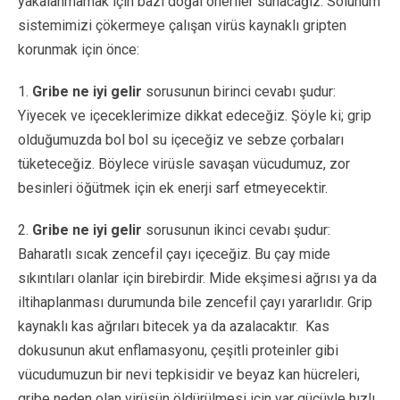
yakalanmamak için bazı doğal öneriler sunacağız. Solunum
sistemimizi çökermeye çalışan virüs kaynaklı gripten
korunmak için önce:
1.
Gribe ne iyi gelir
sorusunun birinci cevabı şudur:
Yiyecek ve içeceklerimize dikkat edeceğiz. Şöyle ki; grip
olduğumuzda bol bol su içeceğiz ve sebze çorbaları
tüketeceğiz. Böylece virüsle savaşan vücudumuz, zor
besinleri öğütmek için ek enerji sarf etmeyecektir.
2.
Gribe ne iyi gelir
sorusunun ikinci cevabı şudur:
Baharatlı sıcak zencefil çayı içeceğiz. Bu çay mide
sıkıntıları olanlar için birebirdir. Mide ekşimesi ağrısı ya da
iltihaplanması durumunda bile zencefil çayı yararlıdır. Grip
kaynaklı kas ağrıları bitecek ya da azalacaktır.
Kas
dokusunun akut enflamasyonu, çeşitli proteinler gibi
vücudumuzun bir nevi tepkisidir ve beyaz kan hücreleri,
gribe neden olan virüsün öldürülmesi için var gücüyle hızlı