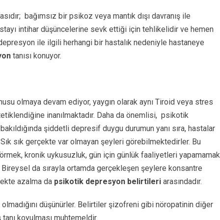
asıdır;
bağımsız bir psikoz veya mantık dışı davranış ile
tayı intihar düşüncelerine sevk ettiği için tehlikelidir ve hemen
 depresyon ile ilgili herhangi bir hastalık nedeniyle hastaneye
yon
tanısı konuyor.
nusu olmaya devam ediyor, yaygın olarak aynı Tiroid veya stres
etiklendiğine inanılmaktadır. Daha da önemlisi,
psikotik
bakıldığında şiddetli depresif duygu durumun yanı sıra, hastalar
 Sık sık gerçekte var olmayan şeyleri görebilmektedirler. Bu
 görmek, kronik uykusuzluk, gün için günlük faaliyetleri yapamamak
ir. Bireysel da sırayla ortamda gerçekleşen şeylere konsantre
stekte azalma da
psikotik depresyon belirtileri
arasındadır.
 olmadığını düşünürler. Belirtiler şizofreni gibi nöropatinin diğer
ış tanı koyulması muhtemeldir.