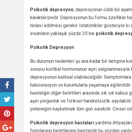
Psikotik depresyon
, depresyonun ciddi bir aşam
karakterizedir. Depresyonun bu formu özellikle has
tedavi edilmesi gerekir. İstatistikler gösteriyor ki
insanların yaklaşık yüzde 25’ine
psikotik depres
Psikotik Depresyon
Bu durumun nedenleri şu ana kadar bir tartışma ko
sonucu kortikal hormonunun aşırı salgılanmasıyla t
depresyonun kalıtsal olabileceğidir. Semptomlara 
halüsinasyon ve kuruntularla yaşamaya eğilimlidir.
hastalığın diğer belirtileri arasında sık sık kabus
aşırı yorgunluk ve fiziksel hareketsizlik sayılabil
yeteneğini kaybetmek tüm gün sürebilir. Cinsel i
Psikotik depresyon hastaları
yardıma ihtiyaçları
formlarının belirtilerine benzerdir bu yüzden yanl