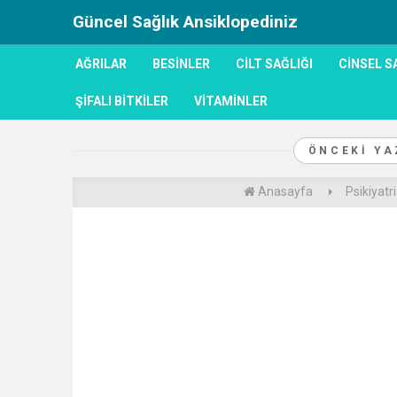
Güncel Sağlık Ansiklopediniz
AĞRILAR
BESINLER
CILT SAĞLIĞI
CINSEL S
ŞIFALI BITKILER
VITAMINLER
ÖNCEKI Y
Anasayfa
Psikiyatri