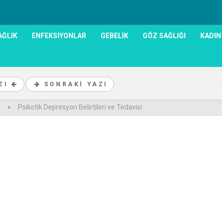
AĞLIK
ENFEKSIYONLAR
GEBELIK
GÖZ SAĞLIĞI
KADIN
AZI
SONRAKI YAZI
Psikotik Depresyon Belirtileri ve Tedavisi