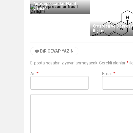
Antidepresanlar Nasıl
Çalışır?
Östrojen ve Depres
İlişkisi
BIR CEVAP YAZIN
E-posta hesabınız yayınlanmayacak. Gerekli alanlar
*
il
Ad
*
Email
*