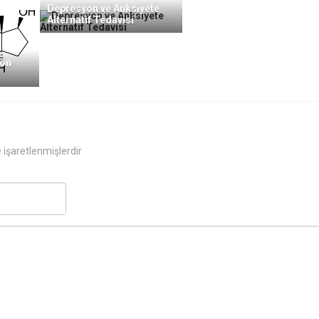
Depresyon ve Anksiyete
Alternatif Tedavisi
yon
e işaretlenmişlerdir