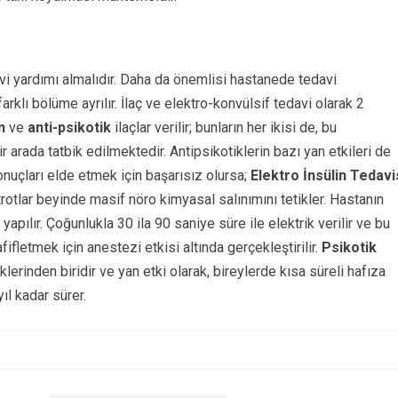
vi yardımı almalıdır. Daha da önemlisi hastanede tedavi
 farklı bölüme ayrılır. İlaç ve elektro-konvülsif tedavi olarak 2
n
ve
anti-psikotik
ilaçlar verilir; bunların her ikisi de, bu
arada tatbik edilmektedir. Antipsikotiklerin bazı yan etkileri de
sonuçları elde etmek için başarısız olursa;
Elektro İnsülin Tedavi
rotlar beyinde masif nöro kimyasal salınımını tetikler. Hastanın
apılır. Çoğunlukla 30 ila 90 saniye süre ile elektrik verilir ve bu
fifletmek için anestezi etkisi altında gerçekleştirilir.
Psikotik
klerinden biridir ve yan etki olarak, bireylerde kısa süreli hafıza
ıl kadar sürer.