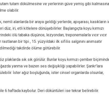
 tutam tutam dökülmesine ve yerlerinin güve yemiş gibi kalmasın
me olabilir.
, nemli alanlarda bir araya geldiği yerlerde, apışarası, kasıkların i
ri düz, iri, etli kitlelere dönüşebilirler. Başlangıçta koyu kırmızı
rindeki ölü tabaka düşünce, lezyondan, treponemalarla vıcır vıcır
 rastlanan bir tipi , 15. yüzyıldaki ilk sifilis salgınını anımsatır
dilmediği takdirde ölüme götürebilir.
öz plaklarda sık sık görülür. Bunlar koyu kırmızı çember biçimind
oğazda yanma ve bazen ses değişikliği yapabilirler. Şankr’lara
bilir. İster ağız boşluğunda, ister cinsel organlarda olsunlar,
ile 6 haftada kaybolur. Deri döküntüleri ise tekrar belirebilir.