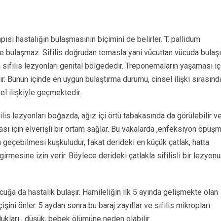
sı hastalığın bulaşmasının biçimini de belirler. T. pallidum
e bulaşmaz. Sifilis doğrudan temasla yani vücuttan vücuda bulaşı
 sifilis lezyonları genital bölgededir. Treponemaların yaşaması iç
r. Bunun içinde en uygun bulaştırma durumu, cinsel ilişki sırasınd
el ilişkiyle geçmektedir.
sifilis lezyonları boğazda, ağız içi örtü tabakasında da görülebilir v
ası için elverişli bir ortam sağlar. Bu vakalarda ,enfeksiyon öpüş
n geçebilmesi kuşkuludur, fakat derideki en küçük çatlak, hatta
irmesine izin verir. Böylece derideki çatlakla sifilisli bir lezyon
ocuğa da hastalık bulaşır. Hamileliğin ilk 5 ayında gelişmekte olan
ini önler. 5 aydan sonra bu baraj zayıflar ve sifilis mikropları
kları , düşük, bebek ölümüne neden olabilir.