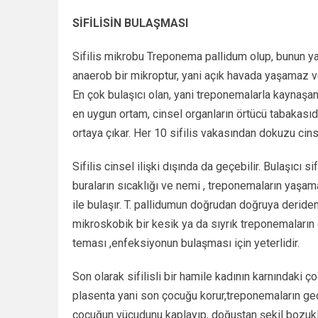
SİFİLİSİN BULAŞMASI
Sifilis mikrobu Treponema pallidum olup, bunun yapı
anaerob bir mikroptur, yani açık havada yaşamaz v
En çok bulaşıcı olan, yani treponemalarla kaynaşan
en uygun ortam, cinsel organların örtücü tabakasıdı
ortaya çıkar. Her 10 sifilis vakasından dokuzu cins
Sifilis cinsel ilişki dışında da geçebilir. Bulaşıcı 
buraların sıcaklığı ve nemi , treponemaların yaşam
ile bulaşır. T. pallidumun doğrudan doğruya deride
mikroskobik bir kesik ya da sıyrık treponemaların g
teması ,enfeksiyonun bulaşması için yeterlidir.
Son olarak sifilisli bir hamile kadının karnındaki ç
plasenta yani son çocuğu korur,treponemaların geçiş
çocuğun vücudunu kaplayıp, doğuştan şekil bozuklu