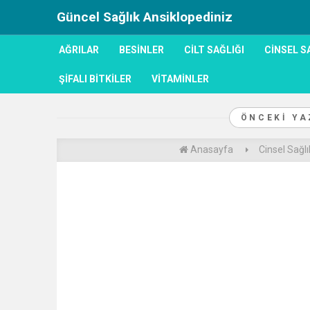
Güncel Sağlık Ansiklopediniz
AĞRILAR
BESINLER
CILT SAĞLIĞI
CINSEL S
ŞIFALI BITKILER
VITAMINLER
ÖNCEKI Y
Anasayfa
Cinsel Sağlı