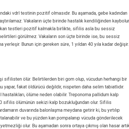
 kandaki vdrl testinin pozitif olmasıdır. Bu aşamada, gebe kadından
ştırılamaz. Vakaların üçte birinde hastalık kendiliğinden kaybolur
 kan testleri pozitif kalmakla birlikte, sifilis asla bu sessiz
elirtileri görülmez. Vakaların son üçte birinde ise, bu sessiz
a yerleşir. Bunun için gereken süre, 1 yıldan 40 yıla kadar değişir.
sifilisten ölür. Belirtilerden biri gom olup, vücudun herhangi bir
 yapar, fakat öldürücü değildir, nispeten daha selim tabiatlıdır.
ıl hastalıkları, ölüme neden olabilir. Treponoma pallidum kalp
0 sifilis ölümünün sekizi kalp bozukluğundan olur. Sifilis
damarın duvarında balonlaşma meydana getirir ki, bu yırtılıp
astalanabilir ve bu yüzden kan pompalanıp vücuda gönderilecek
 yetmezliği olur. Bu aşamadan sonra ortaya çıkmış olan hasar artı