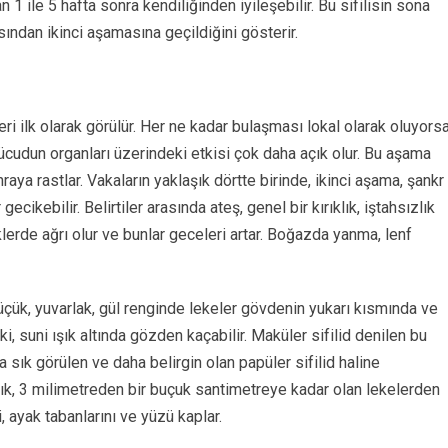
an 1 ile 5 hafta sonra kendiliğinden iyileşebilir. Bu sifilisin sona
sından ikinci aşamasına geçildiğini gösterir.
ri ilk olarak görülür. Her ne kadar bulaşması lokal olarak oluyors
 vücudun organları üzerindeki etkisi çok daha açık olur. Bu aşama
aya rastlar. Vakaların yaklaşık dörtte birinde, ikinci aşama, şankr
kebilir. Belirtiler arasında ateş, genel bir kırıklık, iştahsızlık
lerde ağrı olur ve bunlar geceleri artar. Boğazda yanma, lenf
üçük, yuvarlak, gül renginde lekeler gövdenin yukarı kısmında ve
 ki, suni ışık altında gözden kaçabilir. Maküler sifilid denilen bu
 sık görülen ve daha belirgin olan papüler sifilid haline
rık, 3 milimetreden bir buçuk santimetreye kadar olan lekelerden
i, ayak tabanlarını ve yüzü kaplar.