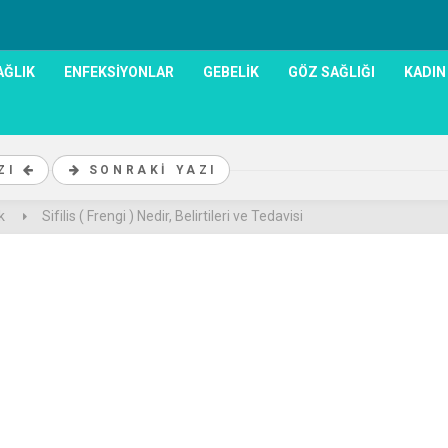
AĞLIK
ENFEKSIYONLAR
GEBELIK
GÖZ SAĞLIĞI
KADIN
AZI
SONRAKI YAZI
k
Sifilis ( Frengi ) Nedir, Belirtileri ve Tedavisi