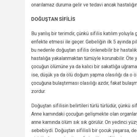
onarılamaz duruma gelir ve tedavi ancak hastalığın 
DOĞUŞTAN SİFİLİS
Bu yanlış bir terimdir, çünkü sifilis katılım yolu
enfekte etmesi ile geçer. Gebeliğin ilk 5 ayında 
bu nedenle doğuştan sifilis önlenebilir bir hastalık
hastalığa yakalanmaktan tümüyle korunabilir. Öte y
çocuğun ölümüne ya da kalıcı bir sakatlığa uğrama
ise, düşük ya da ölü doğum yapma olasılığı da o ö
çocuğuna bulaştırması olasılığı azdır, fakat bulaş
zordur.
Doğuştan sifilisin belirtileri türlü türlüdür, çünkü s
Anne karnındaki çocuğun gelişmekte olan organlarınd
anne karnında ölüm sık sık görülür. On yedinci yüzy
sebebiydi. Doğuştan sifilisli bir çocuk yaşarsa, de