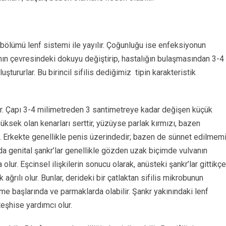
r bölümü lenf sistemi ile yayılır. Çoğunluğu ise enfeksiyonun
nın çevresindeki dokuyu değiştirip, hastalığın bulaşmasından 3-4
luştururlar. Bu birincil sifilis dediğimiz
tipin karakteristik
rler. Çapı 3-4 milimetreden 3 santimetreye kadar değişen küçük
yüksek olan kenarları serttir, yüzüyse parlak kırmızı, bazen
ur. Erkekte genellikle penis üzerindedir; bazen de sünnet edilmem
arda genital şankr’lar genellikle gözden uzak biçimde vulvanın
olur. Eşcinsel ilişkilerin sonucu olarak, anüsteki şankr’lar gittikçe
 ağrılı olur. Bunlar, derideki bir çatlaktan sifilis mikrobunun
me başlarında ve parmaklarda olabilir. Şankr yakınındaki lenf
eşhise yardımcı olur.