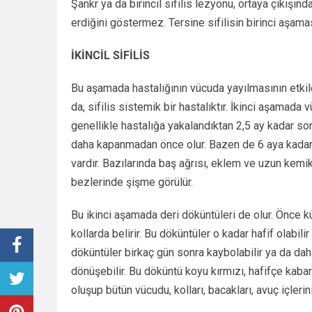
Şankr ya da birincil sifilis lezyonu, ortaya çıkışınd
erdiğini göstermez. Tersine sifilisin birinci aşama
İKİNCİL SİFİLİS
Bu aşamada hastalığının vücuda yayılmasının etkile
da, sifilis sistemik bir hastalıktır. İkinci aşamada
genellikle hastalığa yakalandıktan 2,5 ay kadar sonr
daha kapanmadan önce olur. Bazen de 6 aya kadar geci
vardır. Bazılarında baş ağrısı, eklem ve uzun kemik
bezlerinde şişme görülür.
Bu ikinci aşamada deri döküntüleri de olur. Önce k
kollarda belirir. Bu döküntüler o kadar hafif olabilir
döküntüler birkaç gün sonra kaybolabilir ya da daha
dönüşebilir. Bu döküntü koyu kırmızı, hafifçe kaba
oluşup bütün vücudu, kolları, bacakları, avuç içlerin