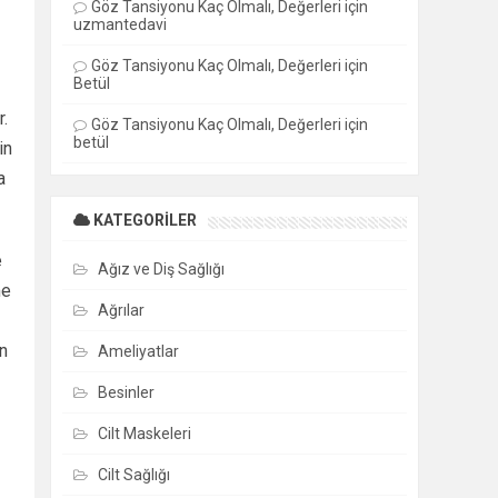
Göz Tansiyonu Kaç Olmalı, Değerleri
için
uzmantedavi
Göz Tansiyonu Kaç Olmalı, Değerleri
için
Betül
r.
Göz Tansiyonu Kaç Olmalı, Değerleri
için
betül
in
a
KATEGORILER
e
Ağız ve Diş Sağlığı
me
Ağrılar
un
Ameliyatlar
Besinler
Cilt Maskeleri
Cilt Sağlığı