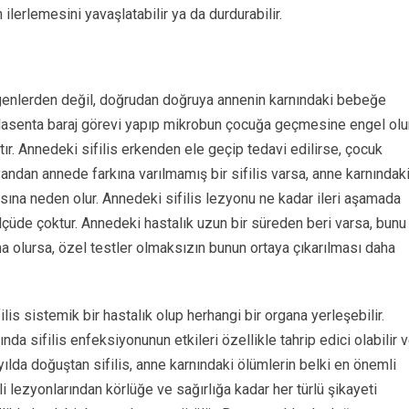
ilerlemesini yavaşlatabilir ya da durdurabilir.
yla genlerden değil, doğrudan doğruya annenin karnındaki bebeğe
pilasenta baraj görevi yapıp mikrobun çocuğa geçmesine engel olur
tır. Annedeki sifilis erkenden ele geçip tedavi edilirse, çocuk
andan annede farkına varılmamış bir sifilis varsa, anne karnındak
sına neden olur. Annedeki sifilis lezyonu ne kadar ileri aşamada
lçüde çoktur. Annedeki hastalık uzun bir süreden beri varsa, bunu
ma olursa, özel testler olmaksızın bunun ortaya çıkarılması daha
ifilis sistemik bir hastalık olup herhangi bir organa yerleşebilir.
a sifilis enfeksiyonunun etkileri özellikle tahrip edici olabilir 
ılda doğuştan sifilis, anne karnındaki ölümlerin belki en önemli
li lezyonlarından körlüğe ve sağırlığa kadar her türlü şikayeti