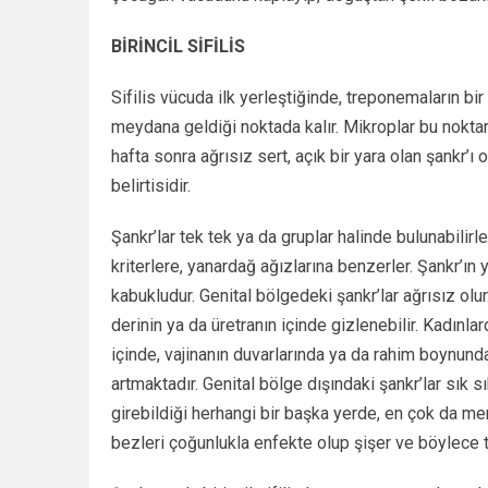
BİRİNCİL SİFİLİS
Sifilis vücuda ilk yerleştiğinde, treponemaların bi
meydana geldiği noktada kalır. Mikroplar bu nokta
hafta sonra ağrısız sert, açık bir yara olan şankr’ı o
belirtisidir.
Şankr’lar tek tek ya da gruplar halinde bulunabili
kriterlere, yanardağ ağızlarına benzerler. Şankr’ın 
kabukludur. Genital bölgedeki şankr’lar ağrısız ol
derinin ya da üretranın içinde gizlenebilir. Kadınl
içinde, vajinanın duvarlarında ya da rahim boynunda 
artmaktadır. Genital bölge dışındaki şankr’lar sık sık
girebildiği herhangi bir başka yerde, en çok da me
bezleri çoğunlukla enfekte olup şişer ve böylece t