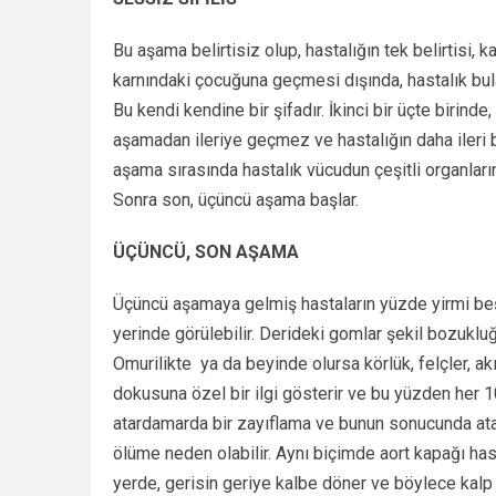
Bu aşama belirtisiz olup, hastalığın tek belirtisi,
karnındaki çocuğuna geçmesi dışında, hastalık bula
Bu kendi kendine bir şifadır. İkinci bir üçte birinde,
aşamadan ileriye geçmez ve hastalığın daha ileri b
aşama sırasında hastalık vücudun çeşitli organların
Sonra son, üçüncü aşama başlar.
ÜÇÜNCÜ, SON AŞAMA
Üçüncü aşamaya gelmiş hastaların yüzde yirmi beşi 
yerinde görülebilir. Derideki gomlar şekil bozukluğu
Omurilikte
ya da beyinde olursa körlük, felçler, ak
dokusuna özel bir ilgi gösterir ve bu yüzden her 1
atardamarda bir zayıflama ve bunun sonucunda atar
ölüme neden olabilir. Aynı biçimde aort kapağı h
yerde, gerisin geriye kalbe döner ve böylece kalp