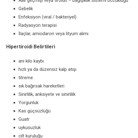
Aile geçmişi veya tiroidit – bağışıklık sistemi bozukluğu
Gebelik
Enfeksiyon (viral / bakteriyel)
Radyasyon terapisi
İlaçlar, amiodaron veya lityum alımı
Hipertiroidi Belirtileri
ani kilo kaybı
hızlı ya da düzensiz kalp atışı
titreme
sık bağırsak hareketleri
Sinirlilik, anksiyete ve sinirlilik
Yorgunluk
Kas güçsüzlüğü
Guatr
uykusuzluk
cilt kuruluğu