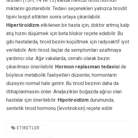
testleri (TSH, T4 ve T3) kanda mevcut tiroid hormon
miktarını gösterebilir. Tedavi seçenekleri yalnızca tiroidit
tipini tespit ettikten sonra ortaya çıkarılabilir.
Hipertiroidizm
etkilenen bir hasta için, doktor artmış kalp
atış hızını düşürmek için beta blokör reçete edebilir. Bu
gibi hastalarda, tiroid bezini küçültmek için radyoaktif iyot
verilebilir. Anti-tiroid ilaçlar da semptomları azaltmaya
yardımcı olur. Ağır vakalarda, cerrahi olarak bezin
çıkarılması önerilebilir.
Hormon replasman tedavisi
de
böylece metabolik faaliyetleri düzenler, hormonların
düzeyini normal hale getirir. Bu tiroid bezinin daha da
iltihaplanmasını önler. Analjezikler boğazda ağrısı olan
hastalar için önerilebilir.
Hipotiroidizm
durumunda,
sentetik tiroid hormonu (levotiroksin) reçete edilir.
ETIKETLER