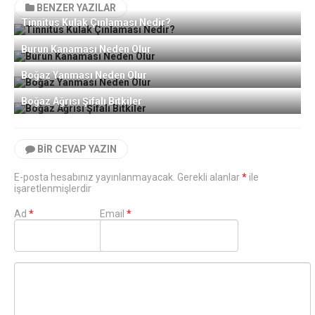
BENZER YAZILAR
Tinnitus Kulak Çınlaması Nedir?
Burun Kanaması Neden Olur
Boğaz Yanması Neden Olur
Boğaz Ağrısı Şifalı Bitkiler
BIR CEVAP YAZIN
E-posta hesabınız yayınlanmayacak. Gerekli alanlar
*
ile
işaretlenmişlerdir
Ad
*
Email
*