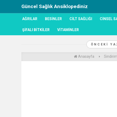
Güncel Sağlık Ansiklopediniz
AĞRILAR
BESINLER
CILT SAĞLIĞI
CINSEL S
ŞIFALI BITKILER
VITAMINLER
ÖNCEKI Y
Anasayfa
Sindiri