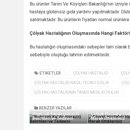
Bu ürünler Tarım Ve Köyişleri Bakanlığı’nın izniyle ü
hastaya glütensiz gıda yardımı yapılmaktadır. Glüt
satılmaktadır. Bu ürünlerin fiyatları normal ürünlere
Çölyak Hastalığının Oluşmasında Hangi Faktörle
Bu hastalığın oluşmasındaki sebepler tam olarak bi
sebebiyle oluştuğu tahmin edilmektedir.
ETIKETLER
ÇÖLYAK HASTALIĞI
ÇÖLY
ÇÖLYAK HASTALIĞI NASIL TEDAVI EDILIR
ÇÖLY
ÇÖLYAK HASTALIĞININ TANISI NASIL KOYULUR
BENZER YAZILAR
Bağırsak Kurdu (parazit)
Çölyak Hastalığı Ha
Belirtileri ve Tedavisi
Merak Ettikleriniz