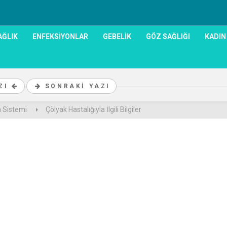
AĞLIK
ENFEKSIYONLAR
GEBELIK
GÖZ SAĞLIĞI
KADIN
AZI
SONRAKI YAZI
m Sistemi
Çölyak Hastalığıyla İlgili Bilgiler