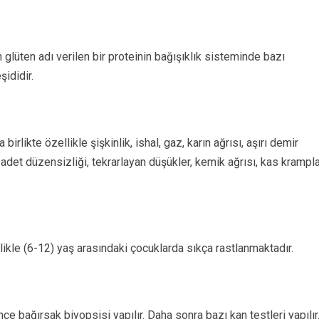
glüten adı verilen bir proteinin bağışıklık sisteminde bazı
şididir.
irlikte özellikle şişkinlik, ishal, gaz, karın ağrısı, aşırı demir
ı, adet düzensizliği, tekrarlayan düşükler, kemik ağrısı, kas krampla
llikle (6-12) yaş arasındaki çocuklarda sıkça rastlanmaktadır.
ce bağırsak biyopsisi yapılır. Daha sonra bazı kan testleri yapılır