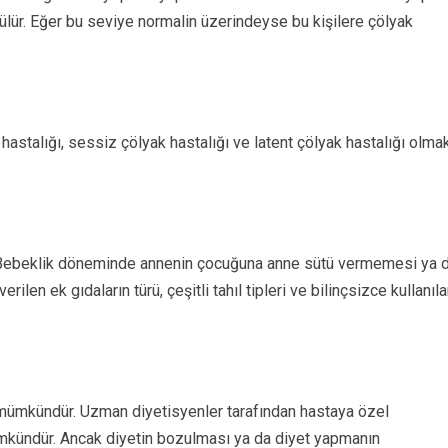
çülür. Eğer bu seviye normalin üzerindeyse bu kişilere çölyak
astalığı, sessiz çölyak hastalığı ve latent çölyak hastalığı olma
ır. Bebeklik döneminde annenin çocuğuna anne sütü vermemesi ya 
en ek gıdaların türü, çeşitli tahıl tipleri ve bilinçsizce kullanıl
e mümkündür. Uzman diyetisyenler tarafından hastaya özel
ümkündür. Ancak diyetin bozulması ya da diyet yapmanın