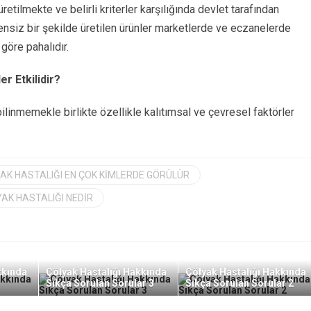
retilmekte ve belirli kriterler karşılığında devlet tarafından
ensiz bir şekilde üretilen ürünler marketlerde ve eczanelerde
 göre pahalıdır.
r Etkilidir?
linmemekle birlikte özellikle kalıtımsal ve çevresel faktörler
AK HASTALIĞI EN ÇOK KIMLERDE GÖRÜLÜR
AK HASTALIĞI NEDIR
kkında
Çölyak Hastalığı Hakkında
Çölyak Hastalığı Hakkında
Sıkça Sorulan Sorular 3
Sıkça Sorulan Sorular 2