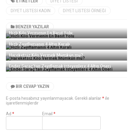
ETIKETLER
DIYET LISTESI
DIYET LISTESI KADIN
DIYET LISTESI ÖRNEĞI
BENZER YAZILAR
Hızlı Kilo Vermenin En Basit Yolu
Hızlı Zayıflamanın 4 Altın Kuralı
Hareketsiz Kilo Vermek Mümkün mü?
Ender Saraç’tan Zayıflamak İsteyenlere 4 Altın Öneri
BIR CEVAP YAZIN
E-posta hesabınız yayınlanmayacak. Gerekli alanlar
*
ile
işaretlenmişlerdir
Ad
*
Email
*