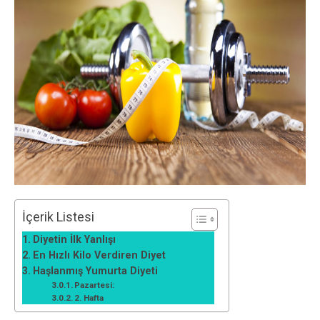
İçerik Listesi
Diyetin İlk Yanlışı
En Hızlı Kilo Verdiren Diyet
Haşlanmış Yumurta Diyeti
Pazartesi:
2. Hafta