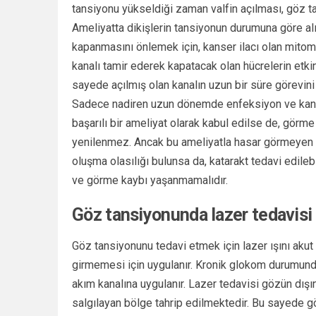
tansiyonu yükseldiği zaman valfin açılması, göz 
Ameliyatta dikişlerin tansiyonun durumuna göre alı
kapanmasını önlemek için, kanser ilacı olan mitomisi
kanalı tamir ederek kapatacak olan hücrelerin etki
sayede açılmış olan kanalın uzun bir süre görevini
Sadece nadiren uzun dönemde enfeksiyon ve kanama
başarılı bir ameliyat olarak kabul edilse de, görm
yenilenmez. Ancak bu ameliyatla hasar görmeyen si
oluşma olasılığı bulunsa da, katarakt tedavi edile
ve görme kaybı yaşanmamalıdır.
Göz tansiyonunda lazer tedavisi
Göz tansiyonunu tedavi etmek için lazer ışını aku
girmemesi için uygulanır. Kronik glokom durumunda 
akım kanalına uygulanır. Lazer tedavisi gözün dışın
salgılayan bölge tahrip edilmektedir. Bu sayede gö