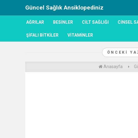
Güncel Sağlık Ansiklopediniz
AĞRILAR
BESINLER
CILT SAĞLIĞI
CINSEL S
ŞIFALI BITKILER
VITAMINLER
ÖNCEKI Y
Anasayfa
Gö