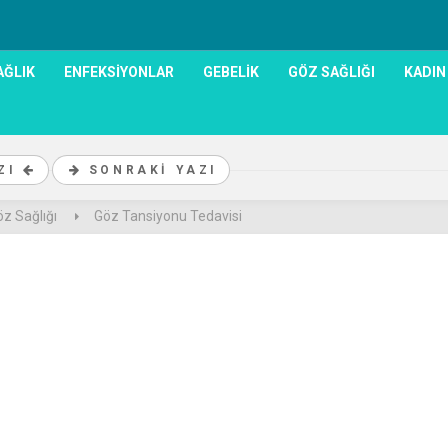
AĞLIK
ENFEKSIYONLAR
GEBELIK
GÖZ SAĞLIĞI
KADIN
AZI
SONRAKI YAZI
z Sağlığı
Göz Tansiyonu Tedavisi