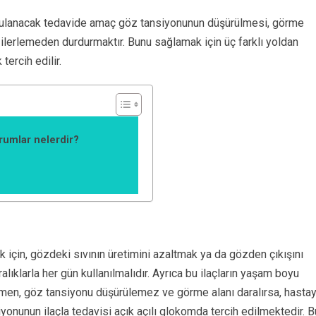
gulanacak tedavide amaç göz tansiyonunun düşürülmesi, görme
 ilerlemeden durdurmaktır. Bunu sağlamak için üç farklı yoldan
tercih edilir.
rumlar nelerdir?
çin, gözdeki sıvının üretimini azaltmak ya da gözden çıkışını
i aralıklarla her gün kullanılmalıdır. Ayrıca bu ilaçların yaşam boyu
ağmen, göz tansiyonu düşürülemez ve görme alanı daralırsa, hasta
iyonunun ilaçla tedavisi açık açılı glokomda tercih edilmektedir. B