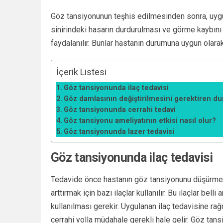
Göz tansiyonunun teşhis edilmesinden sonra, uy
sinirindeki hasarın durdurulması ve görme kaybını
faydalanılır. Bunlar hastanın durumuna uygun olarak 
İçerik Listesi
Göz tansiyonunda ilaç tedavisi
Göz damlasının değiştirilmesini gerektiren du
Göz tansiyonunda cerrahi tedavi
Göz tansiyonu ameliyatının etkisi nasıl olur?
Göz tansiyonunda lazer tedavisi
Göz tansiyonunda ilaç tedavisi
Tedavide önce hastanın göz tansiyonunu düşürmek i
arttırmak için bazı ilaçlar kullanılır. Bu ilaçlar bell
kullanılması gerekir. Uygulanan ilaç tedavisine r
cerrahi yolla müdahale gerekli hale gelir. Göz tans