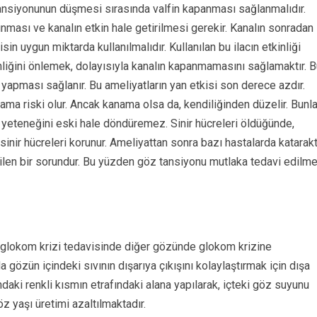
tansiyonunun düşmesi sırasında valfin kapanması sağlanmalıdır.
nması ve kanalın etkin hale getirilmesi gerekir. Kanalın sonradan
n uygun miktarda kullanılmalıdır. Kullanılan bu ilacın etkinliği
nliğini önlemek, dolayısıyla kanalın kapanmamasını sağlamaktır. 
 yapması sağlanır. Bu ameliyatların yan etkisi son derece azdır.
 riski olur. Ancak kanama olsa da, kendiliğinden düzelir. Bunla
e yeteneğini eski hale döndüremez. Sinir hücreleri öldüğünde,
nir hücreleri korunur. Ameliyattan sonra bazı hastalarda katarak
bilen bir sorundur. Bu yüzden göz tansiyonu mutlaka tedavi edilme
t glokom krizi tedavisinde diğer gözünde glokom krizine
gözün içindeki sıvının dışarıya çıkışını kolaylaştırmak için dışa
daki renkli kısmın etrafındaki alana yapılarak, içteki göz suyunu
z yaşı üretimi azaltılmaktadır.