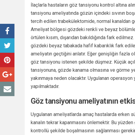
İlaçlarla hastaların göz tansiyonu kontrol altına alı
tansiyonu ameliyatında gözün içindeki sıvının boşal
tercih edilen trabekülektomide, normal kanaldan göz
Ameliyat bölgesi gözdeki renkli ve beyaz bölümle
örtülen kısım, dışarıdan bakıldığında fark edilmez
gözdeki beyaz tabakada hafif kabarıklık fark edileb
ameliyatın geçtiğini anlatır. Eğer genişliğin fazla
göz tansiyonu istenen şekilde düşmez. Küçük açı
tansiyonuna, gözde kanama olmasına ve görme yet
yakınmaya neden olacaktır. Uygulanan operasyon y
yapılmaktadır.
Göz tansiyonu ameliyatının etkisi
Uygulanan ameliyatlarda amaç hastalarda erken sü
kanalın tekrar kapanmasını önlemektir. Bu yüzden 
kontrollü şekilde boşalmasının sağlanması gerekir.