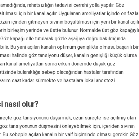
namadığında, rahatsızlığın tedavisi cerrahi yolla yapılır. Göz
tılması için bir kanal açılır. Uygulanan ameliyatlar içinde en fazla
ün içinden gitmeyen sıvının boşaltılması için yeni bir kanal açılı
rin birleşim yerinde ve üstte bulunur. Normalde üst göz kapağıyl
. Göz kapağı elle tutularak gözle aşağıya doğru bakıldığında,
ilir. Bu yeni açılan kanalın optimum genişlikte olması, başarılı bir
 olması halinde göz tansiyonu düşer, kanalın genişliği küçük olursa
lan kanal ameliyattan sonra erken dönemde düşük göz
isinde bulanıklığa sebep olacağından hastalar tarafından
arım saat kadar sürmekte ve hastalara lokal anestezi
 nasıl olur?
reçte göz tansiyonunu düşürmek, uzun süreçte ise açılmış olan
göz tansiyonunun düşmesini önleyebilmek için, içeriden sıvının
 Bu sebeple açılan kanalın bir valf biçiminde olması gerekir. Göz