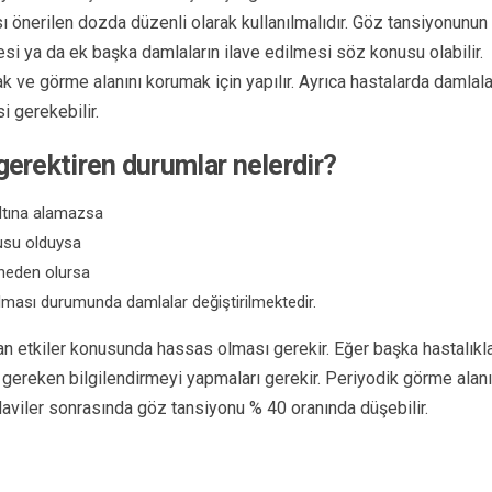
ı önerilen dozda düzenli olarak kullanılmalıdır. Göz tansiyonunun
mesi ya da ek başka damlaların ilave edilmesi söz konusu olabilir.
ak ve görme alanını korumak için yapılır. Ayrıca hastalarda damlala
i gerekebilir.
gerektiren durumlar nelerdir?
altına alamazsa
usu olduysa
 neden olursa
olması durumunda damlalar değiştirilmektedir.
 yan etkiler konusunda hassas olması gerekir. Eğer başka hastalıkl
ra gereken bilgilendirmeyi yapmaları gerekir. Periyodik görme alanı
daviler sonrasında göz tansiyonu % 40 oranında düşebilir.