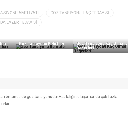
ANSIYONU AMELIYATI
GÖZ TANSIYONU ILAÇ TEDAVISI
DA LAZER TEDAVISI
Göz Tansiyonu Kaç Olmalı,
leri
Göz Tansiyonu Belirtileri
Değerleri
rdan birtaneside göz tansiyonudur.Hastalığın oluşumunda çok fazla
erekir