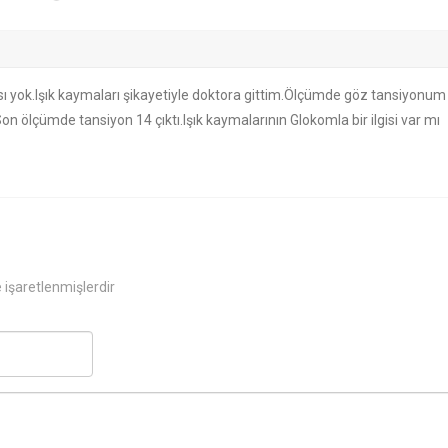
ı yok.Işık kaymaları şikayetiyle doktora gittim.Ölçümde göz tansiyonum
 ölçümde tansiyon 14 çıktı.Işık kaymalarının Glokomla bir ilgisi var mı
e işaretlenmişlerdir