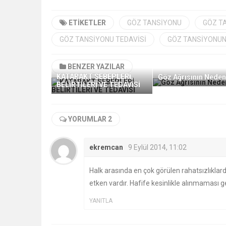
ETIKETLER
GÖZ TANSIYONU
GÖZ T
GÖZ TANSIYONU TEDAVISI
GÖZ TANSIYONUN
BENZER YAZILAR
KATARAKT SEBEPLERİ,
Göz Ağrısının Neden
BELİRTİLERİ VE TEDAVİSİ
YORUMLAR 2
ekremcan
9 Eylül 2014, 11:02
Halk arasında en çok görülen rahatsızlıkla
etken vardır. Hafife kesinlikle alınmaması g
YANITLA