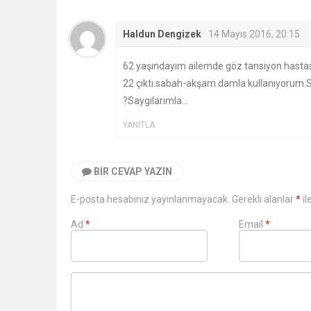
Haldun Dengizek
14 Mayıs 2016, 20:15
62 yaşındayım ailemde göz tansiyon hastas
22 çıktı.sabah-akşam damla kullanıyorum.Son
?Saygılarımla…
YANITLA
BIR CEVAP YAZIN
E-posta hesabınız yayınlanmayacak. Gerekli alanlar
*
il
Ad
*
Email
*