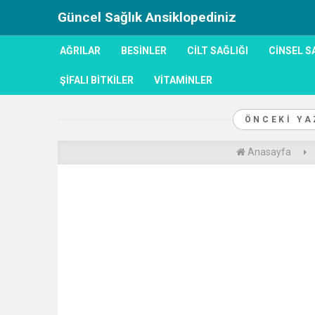
Güncel Sağlık Ansiklopediniz
AĞRILAR
BESINLER
CILT SAĞLIĞI
CINSEL S
ŞIFALI BITKILER
VITAMINLER
ÖNCEKI Y
Anasayfa