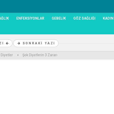
AĞLIK
ENFEKSIYONLAR
GEBELIK
GÖZ SAĞLIĞI
KADIN
AZI
SONRAKI YAZI
Diyetler
Şok Diyetlerin 3 Zararı