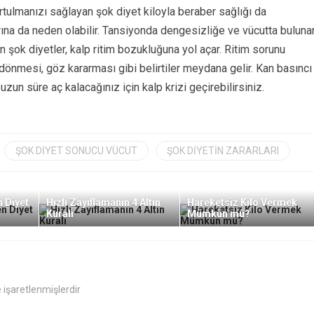
urtulmanızı sağlayan şok diyet kiloyla beraber sağlığı da
arına da neden olabilir. Tansiyonda dengesizliğe ve vücutta buluna
şok diyetler, kalp ritim bozukluğuna yol açar. Ritim sorunu
ş dönmesi, göz kararması gibi belirtiler meydana gelir. Kan basıncı
zun süre aç kalacağınız için kalp krizi geçirebilirsiniz.
ŞOK DIYET SONUCU VÜCUT
ŞOK DIYETIN ZARARLARI
n Diyet
Hızlı Zayıflamanın 4 Altın
Hareketsiz Kilo Vermek
Kuralı
Mümkün mü?
e işaretlenmişlerdir