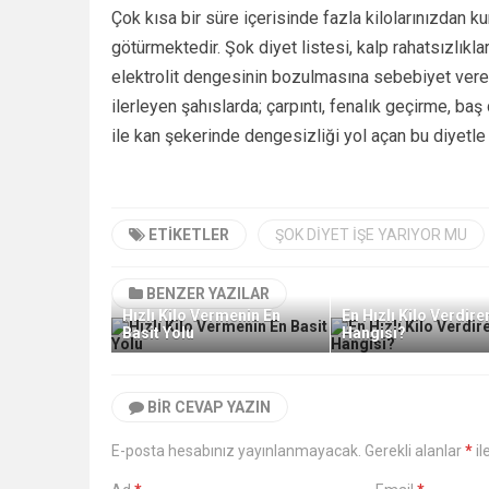
Çok kısa bir süre içerisinde fazla kilolarınızdan k
götürmektedir. Şok diyet listesi, kalp rahatsızlıkl
elektrolit dengesinin bozulmasına sebebiyet veren 
ilerleyen şahıslarda; çarpıntı, fenalık geçirme, ba
ile kan şekerinde dengesizliği yol açan bu diyetle u
ETIKETLER
ŞOK DIYET IŞE YARIYOR MU
BENZER YAZILAR
Hızlı Kilo Vermenin En
En Hızlı Kilo Verdire
Basit Yolu
Hangisi?
BIR CEVAP YAZIN
E-posta hesabınız yayınlanmayacak. Gerekli alanlar
*
il